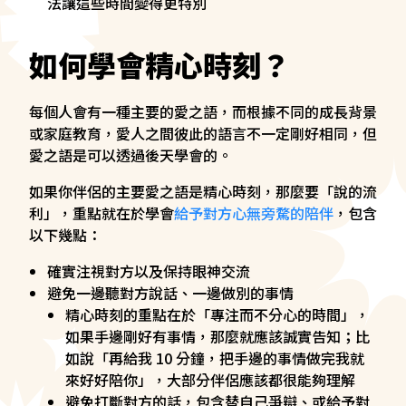
法讓這些時間變得更特別
如何學會精心時刻？
每個人會有一種主要的愛之語，而根據不同的成長背景
或家庭教育，愛人之間彼此的語言不一定剛好相同，但
愛之語是可以透過後天學會的。
如果你伴侶的主要愛之語是精心時刻，那麼要「說的流
利」，重點就在於學會
給予對方心無旁騖的陪伴
，包含
以下幾點：
確實注視對方以及保持眼神交流
避免一邊聽對方說話、一邊做別的事情
精心時刻的重點在於「專注而不分心的時間」，
如果手邊剛好有事情，那麼就應該誠實告知；比
如說「再給我 10 分鐘，把手邊的事情做完我就
來好好陪你」，大部分伴侶應該都很能夠理解
避免打斷對方的話，包含替自己爭辯、或給予對