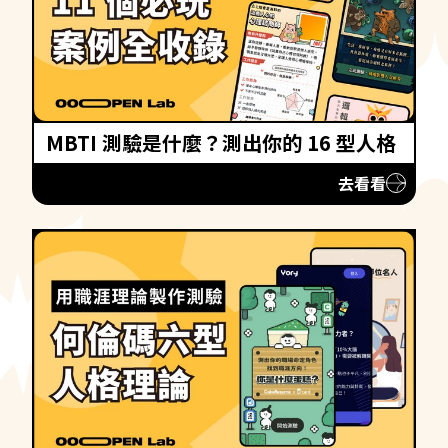
MBTI 測驗是什麼？測出你的 16 型人格
去看看