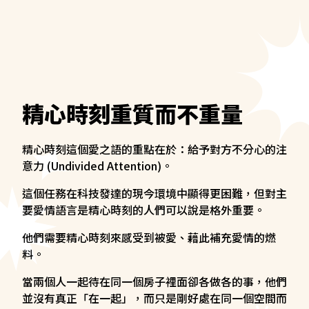
精心時刻重質而不重量
精心時刻這個愛之語的重點在於：給予對方不分心的注
意力 (Undivided Attention)。
這個任務在科技發達的現今環境中顯得更困難，但對主
要愛情語言是精心時刻的人們可以說是格外重要。
他們需要精心時刻來感受到被愛、藉此補充愛情的燃
料。
當兩個人一起待在同一個房子裡面卻各做各的事，他們
並沒有真正「在一起」，而只是剛好處在同一個空間而