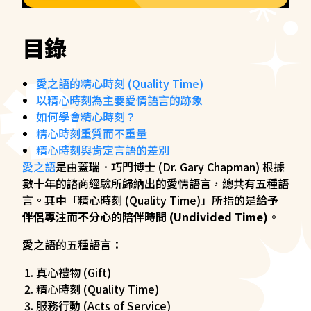
目錄
愛之語的精心時刻 (Quality Time)
以精心時刻為主要愛情語言的跡象
如何學會精心時刻？
精心時刻重質而不重量
精心時刻與肯定言語的差別
愛之語
是由蓋瑞．巧門博士 (Dr. Gary Chapman) 根據
數十年的諮商經驗所歸納出的愛情語言，總共有五種語
言。其中「精心時刻 (Quality Time)」所指的是
給予
伴侶專注而不分心的陪伴時間 (Undivided Time)
。
愛之語的五種語言：
真心禮物 (Gift)
精心時刻 (Quality Time)
服務行動 (Acts of Service)