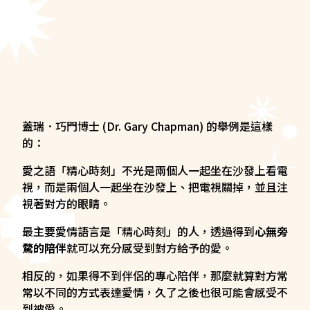
蓋瑞．巧門博士 (Dr. Gary Chapman) 的舉例是這樣
的：
愛之語「精心時刻」不光是兩個人一起坐在沙發上看電
視，而是兩個人一起坐在沙發上、把電視關掉，並且注
視著對方的眼睛。
最主要愛情語言是「精心時刻」的人，透過得到
心無旁
騖的陪伴
就可以充分感受到對方給予的愛。
相反的，如果得不到伴侶的專心陪伴，那麼就算對方常
常以不同的方式表達愛情，久了之後也很可能會感受不
到被愛。