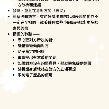
方分析和建議
傾聽、並且在意對方的「感受」
觀察肢體語言，有時候講出來的話和表現的動作不
一定完全相同，試著透過這些小細節來找出更多線
索與答案
積極的聆聽 ——
專心聽對方所說的話
身體微微傾向對方
給予肯定的回應
事實提出有意義的問題
如果對方沒有詢問意見，那就避免提供建議
試著設身處地站在對方的立場著想
限制電子產品的使用