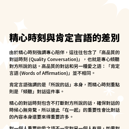
精心時刻與肯定言語的差別
由於精心時刻強調專心陪伴，這往往包含了「高品質的
對話時刻 (Quality Conversation)」，也就是專心傾聽
對方所說的話。高品質的對話和另一種愛之語：「肯定
言語 (Words of Affirmation)」並不相同。
肯定言語強調的是「所說的話」本身，而精心時刻重點
則是「傾聽」對話這件事。
精心的對話時刻包含不打斷對方所說的話，確保對話的
時候心無旁騖，所以彼此「在一起」的重要性會比對話
的內容本身還要來得重要許多。
對一個人重要的愛之語不一定對另一個人有用，如果對