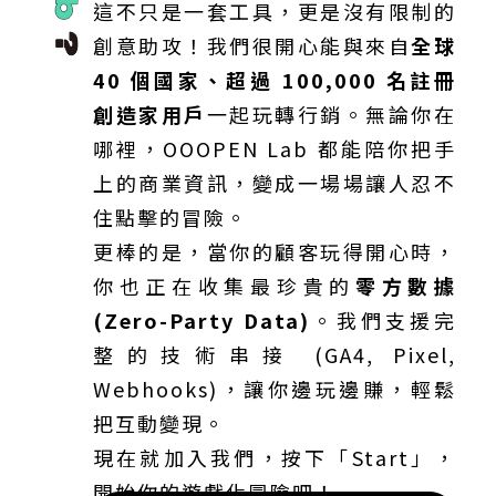
這不只是一套工具，更是沒有限制的
創意助攻！我們很開心能與來自
全球
40 個國家、超過 100,000 名註冊
創造家用戶
一起玩轉行銷。無論你在
哪裡，OOOPEN Lab 都能陪你把手
上的商業資訊，變成一場場讓人忍不
住點擊的冒險。
更棒的是，當你的顧客玩得開心時，
你也正在收集最珍貴的
零方數據
(Zero-Party Data)
。我們支援完
整的技術串接 (GA4, Pixel,
Webhooks)，讓你邊玩邊賺，輕鬆
把互動變現。
現在就加入我們，按下「Start」，
開始你的遊戲化冒險吧！