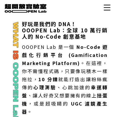
好玩是我們的 DNA！
OOOPEN Lab：全球 10 萬行銷
人的 No-Code 創意基地
OOOPEN Lab 是一個
No-Code 遊
戲化行銷平台 (Gamification
Marketing Platform)
。在這裡，
你不需懂程式碼，只要像玩積木一樣
拖拉，
10 分鐘
就能打造出讓粉絲瘋
傳的
心理測驗
、心跳加速的
幸運轉
盤
、讓人好奇又想要擁有的線上
扭蛋
機
，或是超吸睛的
UGC 濾鏡產生
器
。