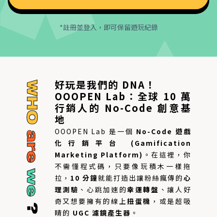
*註冊並登入，即可保留遊玩紀錄
好玩是我們的 DNA！
OOOPEN Lab：全球 10 萬
行銷人的 No-Code 創意基
地
OOOPEN Lab 是一個
No-Code 遊戲
化行銷平台 (Gamification
Marketing Platform)
。在這裡，你
不需懂程式碼，只要像玩積木一樣拖
拉，
10 分鐘
就能打造出讓粉絲瘋傳的
心
理測驗
、心跳加速的
幸運轉盤
、讓人好
奇又想要擁有的線上
扭蛋機
，或是超吸
睛的
UGC 濾鏡產生器
。