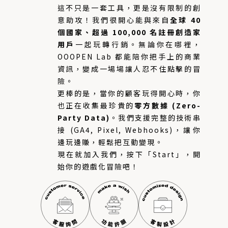
這不只是一套工具，更是沒有限制的創
意助攻！我們很開心能與來自
全球 40
個國家、超過 100,000 名註冊創造家
用戶
一起玩轉行銷。無論你在哪裡，
OOOPEN Lab 都能陪你把手上的商業
資訊，變成一場場讓人忍不住點擊的冒
險。
更棒的是，當你的顧客玩得開心時，你
也正在收集最珍貴的
零方數據 (Zero-
Party Data)
。我們支援完整的技術串
接 (GA4, Pixel, Webhooks)，讓你
邊玩邊賺，輕鬆把互動變現。
現在就加入我們，按下「Start」，開
始你的遊戲化冒險吧！