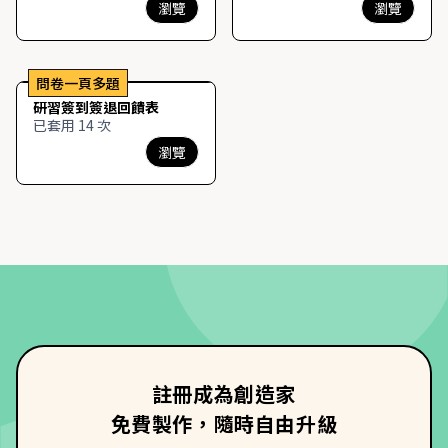
瀏覽
瀏覽
問卷一頁多題
研習簽到簽退回饋表
已套用 14 次
瀏覽
註冊成為創造家
免費製作，隨時自由升級