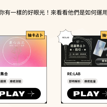
你有一樣的好眼光！來看看他們是如何運
抽卡占卜
抽
民集合
RE:LAB
覺選擇
療癒測驗
即時解析
療癒能量