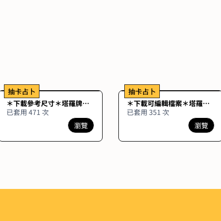
抽卡占卜
抽卡占卜
＊下載參考尺寸＊塔羅牌解
＊下載可編輯檔案＊塔羅牌
析 [7~78 張卡牌]
解析 [7~78 張卡牌]
已套用 471 次
已套用 351 次
瀏覽
瀏覽