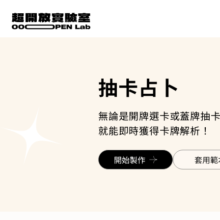
抽卡占卜
無論是開牌選卡或蓋牌抽
就能即時獲得卡牌解析！
開始製作
套用範