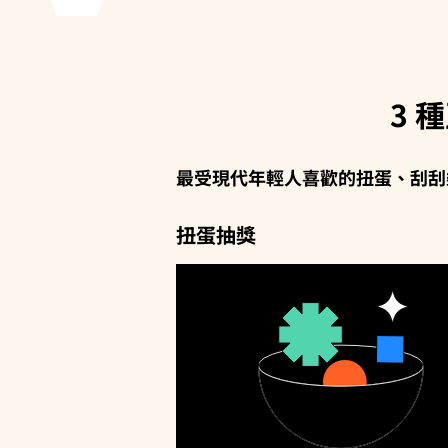
3 
最受現代年輕人喜歡的扭蛋、刮刮
扭蛋抽獎