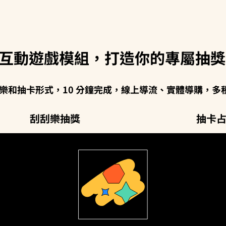
種互動遊戲模組，打造你的專屬抽
樂和抽卡形式，10 分鐘完成，線上導流、實體導購，多
刮刮樂抽獎
抽卡