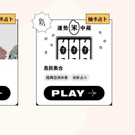
卡占卜
抽卡占卜
島民集合
經典亞洲米食
米卦占卜