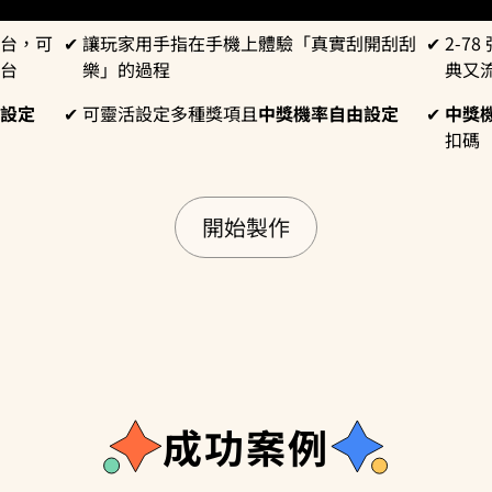
台，可
讓玩家用手指在手機上體驗「真實刮開刮刮
2-7
台
樂」的過程
典又
設定
可靈活設定多種獎項且
中獎機率自由設定
中獎
扣碼
開始製作
成功案例