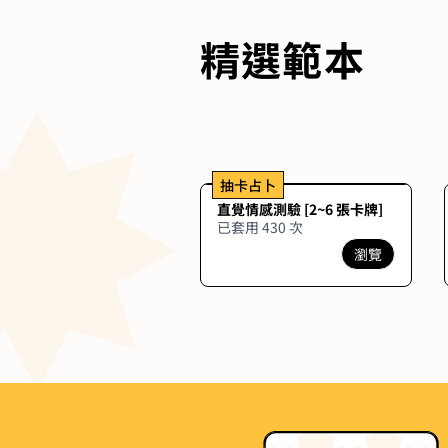
精選範本
抽卡占卜
直覺情感測驗 [2~6 張卡牌]
已套用 430 次
瀏覽