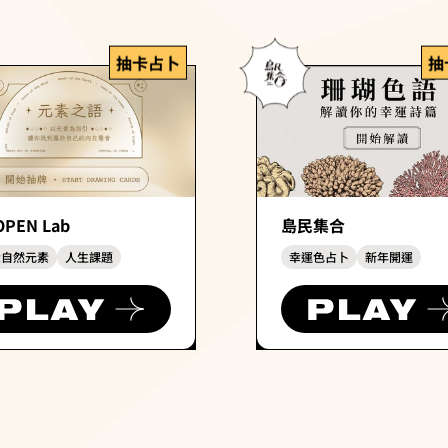
抽卡占卜
抽
PEN Lab
島民集合
大自然元素
人生課題
幸運色占卜
新年開運