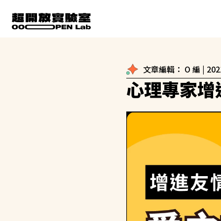
文章編輯：
O 編
|
202
心理專家增