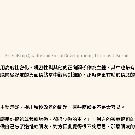
Friendship Quality and Social Development, Thomas J. Berndt
用高度社會化、親密性與其他的正向關係作為主體，其中也帶有
能夠從好友的負面情緒當中觀察到細節，那就會更有助於情感的
主動示好、提出積極改善的問題，有些時候並不是太容易。
麼是你很希望我應該做、卻很少做的事？」，對方的答案很可能
候自己忘了送禮給朋友，對方因此覺得很不夠意思，那麼朋友的