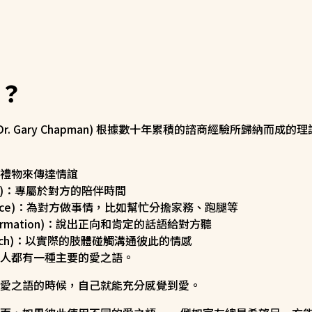
？
r. Gary Chapman) 根據數十年累積的諮商經驗所歸納而成
過送禮物來傳達情誼
Time)：專屬於對方的陪伴時間
Service)：為對方做事情，比如幫忙分擔家務、跑腿等
Affirmation)：說出正向和肯定的話語給對方聽
 Touch)：以實際的肢體碰觸溝通彼此的情感
人都有一種主要的愛之語。
愛之語的時候，自己就能充分感覺到愛。