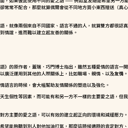
面，如果彼此使用不同的愛之語 —— 例如室友總是希望另一方
卻常常不配合，那麼就算偶爾會從不同地方買小東西贈送（真心
語，就像兩個來自不同國家、語言不通的人，就算雙方都很認真
到情誼，進而難以建立起友善的關係。
語》的原作者，蓋瑞．巧門博士指出，雖然五種愛情的語言一開
以廣泛運用到其他的人際關係上，比如職場、親情、以及
友情
。
情語言的時候，會大幅幫助友情關係的塑造以及強化。
天生個性等因素，而可能有和另一方不一樣的主要愛之語，但我
對方主要的愛之語，可以有效的建立起正向的環境和減緩壓力。
希望能夠聽到別人對他加油打氣，那麼這時候適時的肯定對方、