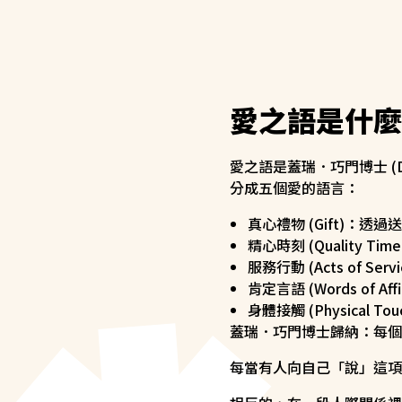
愛之語是什麼
愛之語是蓋瑞．巧門博士 (D
分成五個愛的語言：
真心禮物 (Gift)：透
精心時刻 (Quality 
服務行動 (Acts of 
肯定言語 (Words of 
身體接觸 (Physical
蓋瑞．巧門博士歸納：每個
每當有人向自己「說」這項