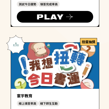
測試今日運勢
填答完成率高
扭蛋抽獎
寰宇教育
線上填答率高
線下師生互動