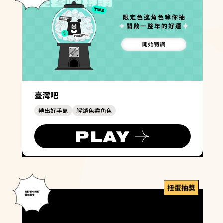
臺灣吧
轉出好手氣
解鎖色違角色
扭蛋抽獎