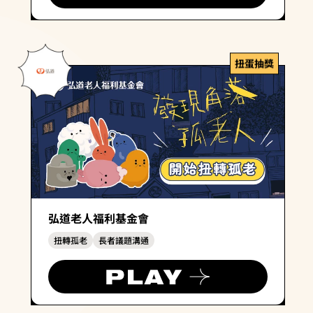
扭蛋抽獎
弘道老人福利基金會
扭轉孤老
長者議題溝通