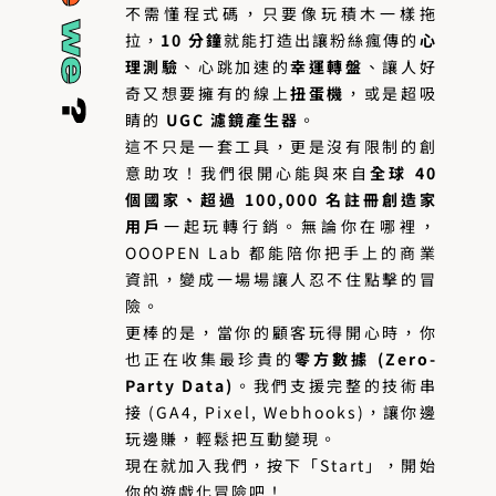
不需懂程式碼，只要像玩積木一樣拖
拉，
10 分鐘
就能打造出讓粉絲瘋傳的
心
理測驗
、心跳加速的
幸運轉盤
、讓人好
奇又想要擁有的線上
扭蛋機
，或是超吸
睛的
UGC 濾鏡產生器
。
這不只是一套工具，更是沒有限制的創
意助攻！我們很開心能與來自
全球 40
個國家、超過 100,000 名註冊創造家
用戶
一起玩轉行銷。無論你在哪裡，
OOOPEN Lab 都能陪你把手上的商業
資訊，變成一場場讓人忍不住點擊的冒
險。
更棒的是，當你的顧客玩得開心時，你
也正在收集最珍貴的
零方數據 (Zero-
Party Data)
。我們支援完整的技術串
接 (GA4, Pixel, Webhooks)，讓你邊
玩邊賺，輕鬆把互動變現。
現在就加入我們，按下「Start」，開始
你的遊戲化冒險吧！