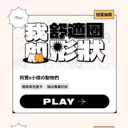
扭蛋抽獎
阿寶x小傑の動物們
搜集角色圖卡
抽出專屬形狀