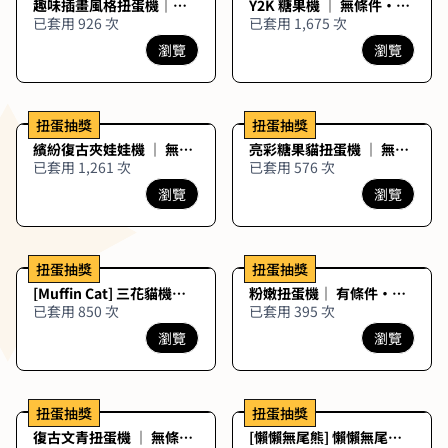
趣味插畫風格扭蛋機｜有
Y2K 糖果機 ｜ 無條件・限
條件・無限獎品
量獎品
已套用 926 次
已套用 1,675 次
瀏覽
瀏覽
扭蛋抽獎
扭蛋抽獎
繽紛復古夾娃娃機 ｜ 無條
亮彩糖果貓扭蛋機 ｜ 無條
件・限量獎品
件・限量獎品
已套用 1,261 次
已套用 576 次
瀏覽
瀏覽
扭蛋抽獎
扭蛋抽獎
[Muffin Cat] 三花貓機｜
粉嫩扭蛋機｜ 有條件・無
無條件・無限獎品
限獎品
已套用 850 次
已套用 395 次
瀏覽
瀏覽
扭蛋抽獎
扭蛋抽獎
復古文青扭蛋機 ｜ 無條
[懶懶無尾熊] 懶懶無尾熊