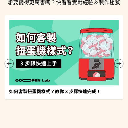
想要變得更厲害嗎？快看看實戰經驗＆製作秘笈
如何客製扭蛋機樣式？教你 3 步驟快速完成！