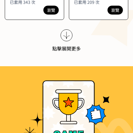
件・限量獎品
機｜ 有條件・限量獎品
已套用 343 次
已套用 209 次
瀏覽
瀏覽
點擊展開更多