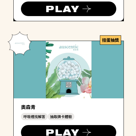
扭蛋抽獎
奧森青
呼吸裡找解答
抽取牌卡體驗