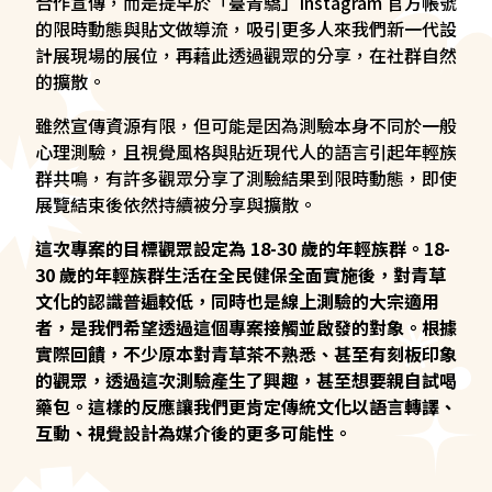
合作宣傳，而是提早於「臺青驕」Instagram 官方帳號
的限時動態與貼文做導流，吸引更多人來我們新一代設
計展現場的展位，再藉此透過觀眾的分享，在社群自然
的擴散。
雖然宣傳資源有限，但可能是因為測驗本身不同於一般
心理測驗，且視覺風格與貼近現代人的語言引起年輕族
群共鳴，有許多觀眾分享了測驗結果到限時動態，即使
展覽結束後依然持續被分享與擴散。
這次專案的目標觀眾設定為 18-30 歲的年輕族群。18-
30 歲的年輕族群生活在全民健保全面實施後，對青草
文化的認識普遍較低，同時也是線上測驗的大宗適用
者，是我們希望透過這個專案接觸並啟發的對象。根據
實際回饋，不少原本對青草茶不熟悉、甚至有刻板印象
的觀眾，透過這次測驗產生了興趣，甚至想要親自試喝
藥包。這樣的反應讓我們更肯定傳統文化以語言轉譯、
互動、視覺設計為媒介後的更多可能性。