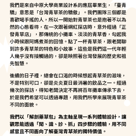
我們是來自中原大學商業設計系的應屆畢業生，「臺青
驕」意思是「台灣青草茶的驕傲」。我們團隊三個都是
喜歡喝手搖的人，所以一開始對青草茶也是抱著不以為
然的心態看待，在一次跟著網紅探店時，意外經過「正
發青草店」，那傳統的小攤車、淡淡的青草香，勾起我
小時候跟阿媽煮茶的回憶。點了一杯青草茶，跟老闆聊
到許多青草茶的特色和小故事，這些是我們這一代年輕
人幾乎沒有接觸過的，卻是映照著台灣發展的歷史和祖
先智慧。
後續的日子裡，總會在口渴的時候想起青草茶的滋味，
不是特別可口，卻是炎炎夏日最消暑的飲品之一。經過
幾次的探訪，得知老闆決定不再將百年攤車傳承下去，
於是我們希望可以透過專題，用我們所學來展現青草茶
不同的面貌。
我們以「解剖藥草包」為主軸呈現一系列體驗設計，讓
觀眾能透過「聞、識、診、抓」四步驟的體驗，用不同
感官且不同面向了解臺灣青草茶的獨特價值。