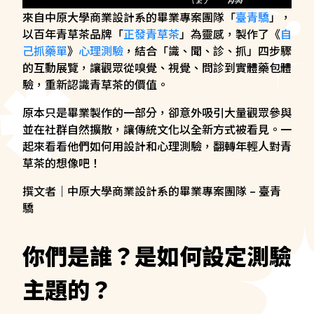
來自中原大學商業設計系的畢業專案團隊「
臺青驕
」，
以百年青草茶品牌「
正發青草茶
」為靈感，製作了《
自
己抓藥單
》
心理測驗
，結合「識、聞、診、抓」四步驟
的互動展覽，讓觀眾從嗅覺、視覺、問診到實體藥包體
驗，重新認識青草茶的價值。
原本只是畢業製作的一部分，卻意外吸引大量觀眾參與
並在社群自然擴散，讓傳統文化以全新方式被看見。一
起來看看他們如何用設計和心理測驗，翻轉年輕人對青
草茶的想像吧！
撰文者｜中原大學商業設計系的畢業專案團隊 – 臺青
驕
你們是誰？是如何設定測驗
主題的？