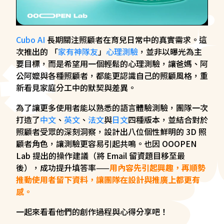
Cubo AI
長期關注照顧者在育兒日常中的真實需求。這
次推出的 「
家有神隊友
」
心理測驗
，並非以曝光為主
要目標，而是希望用一個輕鬆的心理測驗，讓爸媽、阿
公阿嬤與各種照顧者，都能更認識自己的照顧風格，重
新看見家庭分工中的默契與差異。
為了讓更多使用者能以熟悉的語言體驗測驗，團隊一次
打造了
中文
、
英文
、
法文
與
日文
四種版本，並結合對於
照顧者受眾的深刻洞察，設計出八位個性鮮明的 3D 照
顧者角色，讓測驗更容易引起共鳴。也因 OOOPEN
Lab 提出的操作建議（將 Email 留資題目移至最
後），成功提升填答率——
用內容先引起興趣，再順勢
推動使用者留下資料，讓團隊在設計與推廣上都更有
感。
一起來看看他們的創作過程與心得分享吧！