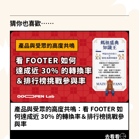
猜你也喜歡……
產品與受眾的高度共鳴：看 FOOTER 如
何達成近 30% 的轉換率＆排行榜挑戰參
與率
去看看