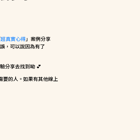
「
超真實心得
」案例分享
誤，可以說因為有了
分享去找到呦 💕
有需要的人。如果有其他線上