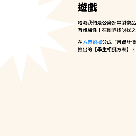
遊戲
哈囉我們是公廣系畢製奈品
有體驗性！在團隊找呀找之
在
方案選擇
分成「月費計價
推出的【學生相挺方案】，