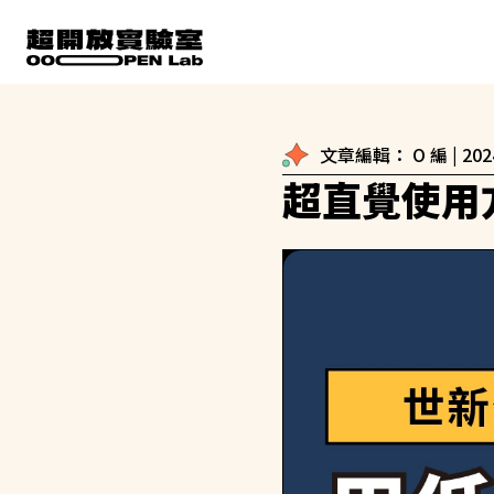
文章編輯：
O 編
|
202
超直覺使用