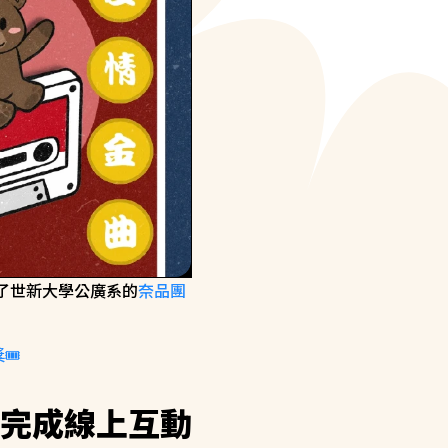
了世新大學公廣系的
奈品團
️
輕鬆完成線上互動