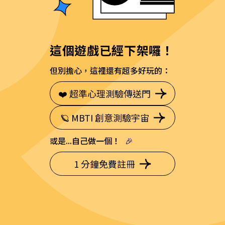
這個遊戲已經下架囉！
但別擔心，這裡還有超多好玩的：
❤️ 超準心理測驗傳送門
🪐 MBTI 創意測驗宇宙
或是...自己做一個！ 🎉
1 分鐘免費註冊