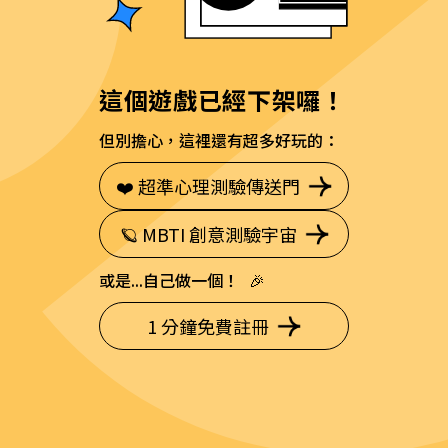
這個遊戲已經下架囉！
但別擔心，這裡還有超多好玩的：
❤️ 超準心理測驗傳送門
🪐 MBTI 創意測驗宇宙
或是...自己做一個！ 🎉
1 分鐘免費註冊