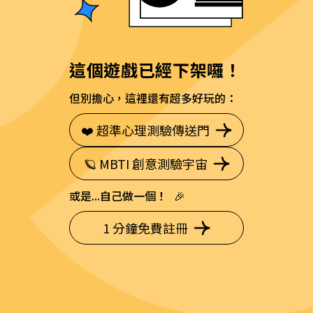
這個遊戲已經下架囉！
但別擔心，這裡還有超多好玩的：
❤️ 超準心理測驗傳送門
🪐 MBTI 創意測驗宇宙
或是...自己做一個！ 🎉
1 分鐘免費註冊