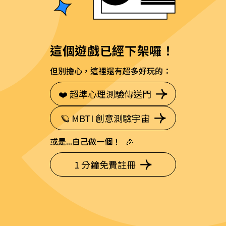
這個遊戲已經下架囉！
但別擔心，這裡還有超多好玩的：
❤️ 超準心理測驗傳送門
🪐 MBTI 創意測驗宇宙
或是...自己做一個！ 🎉
1 分鐘免費註冊