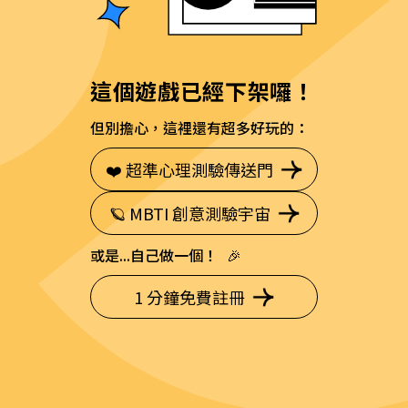
這個遊戲已經下架囉！
但別擔心，這裡還有超多好玩的：
❤️ 超準心理測驗傳送門
🪐 MBTI 創意測驗宇宙
或是...自己做一個！ 🎉
1 分鐘免費註冊