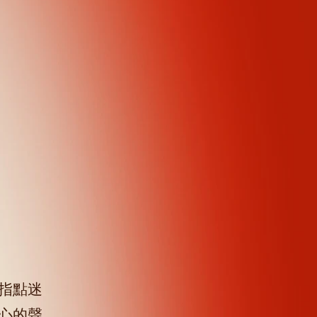
指點迷
心的聲