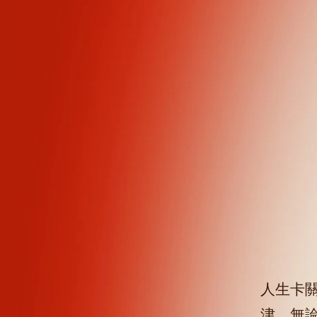
人生卡
津。無