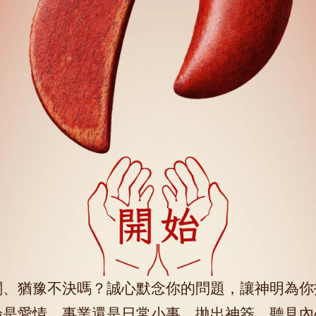
關、猶豫不決嗎？誠心默念你的問題，讓神明為你
論是愛情、事業還是日常小事，拋出神筊，聽見內