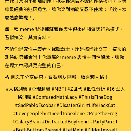
世代日常的小劇場問題，挖掘你深藏不露的性格核心，並對
應最經典的迷因角色，讓你笑到抽筋又忍不住說：「欸…怎
麼這麼準啦！」
每一種 meme 背後都藏著你與生俱來的特質與行為模式，
看似搞笑，其實有料。
不論你是感性主義者、邏輯戰士，還是搞怪社交王，這次的
測驗結果都會附上你專屬的 meme 表情＋個性解說，讓你
在爆笑中認識更完整的自己。
📤 別忘了分享結果，看看朋友是哪一種有趣人格！
#人格測驗 #心理測驗 #MBTI #Z世代 #個性分析 #16 型人
格測驗 #ConfusedMathLady #ThisIsFineDog 
#SadPabloEscobar #DisasterGirl #LifeHackCat 
#IlovepeoplebutIneedtobealone #PepetheFrog 
#GalaxyBrain #DistractedBoyfriend #PartyParrot 
#BothButtonsPressed #LetMeIn #I'lldoitmyself 