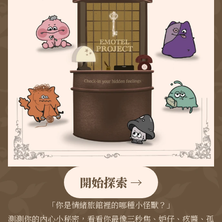
開始探索 →
「你是情緒旅館裡的哪種小怪獸？」

測測你的內心小秘密，看看你最像三秒焦、妒仔、疚醬、孤