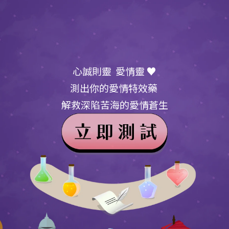
心誠則靈  愛情靈 ♥
測出你的愛情特效藥 
解救深陷苦海的愛情蒼生