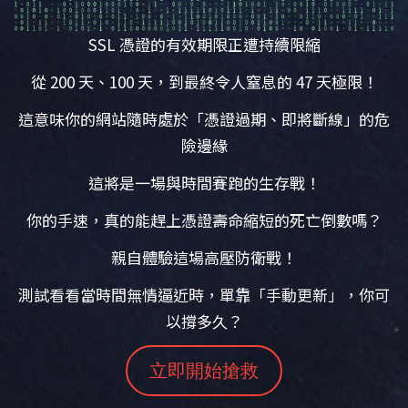
SSL 憑證的有效期限正遭持續限縮
從 200 天、100 天，到最終令人窒息的 47 天極限！
這意味你的網站隨時處於「憑證過期、即將斷線」的危
險邊緣
這將是一場與時間賽跑的生存戰！
你的手速，真的能趕上憑證壽命縮短的死亡倒數嗎？
親自體驗這場高壓防衛戰！
測試看看當時間無情逼近時，單靠「手動更新」，你可
以撐多久？
立即開始搶救