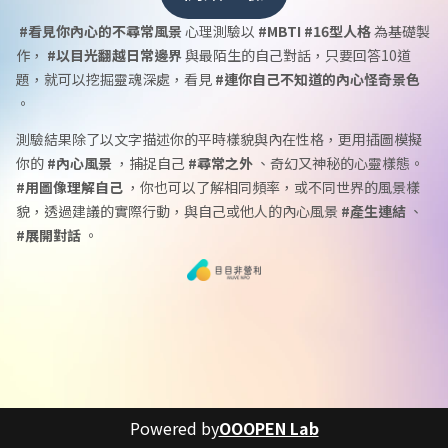
 #看見你內心的不尋常風景
 心理測驗以
 #MBTI #16型人格
 為基礎製
作， 
#以目光翻越日常邊界
 與最陌生的自己對話，只要回答10道
題，就可以挖掘靈魂深處，看見
 #連你自己不知道的內心怪奇景色
。
測驗結果除了以文字描述你的平時樣貌與內在性格，更用插圖模擬
你的 
#內心風景
 ，捕捉自己
 #尋常之外 
、奇幻又神秘的心靈樣態。 
#用圖像理解自己
 ，你也可以了解相同頻率，或不同世界的風景樣
貌，透過建議的實際行動，與自己或他人的內心風景 
#產生連結
 、
#展開對話
 。
Powered by
OOOPEN Lab