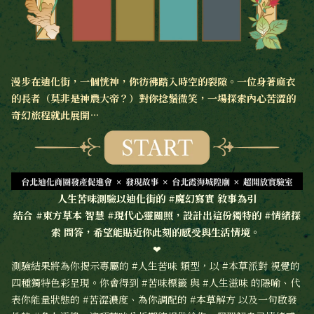
漫步在迪化街，一個恍神，你彷彿踏入時空的裂隙。一位身著麻衣
的長者（莫非是神農大帝？）對你捻鬚微笑，一場探索內心苦澀的
奇幻旅程就此展開…
人生苦味測驗以迪化街的 #魔幻寫實 敘事為引
結合 #東方草本 智慧 #現代心靈關照，設計出這份獨特的 #情緒探
索 問答，希望能貼近你此刻的感受與生活情境。 
❤
測驗結果將為你揭示專屬的 #人生苦味 類型，以 #本草派對 視覺的
四種獨特色彩呈現。你會得到 #苦味標籤 與 #人生滋味 的隱喻、代
表你能量狀態的 #苦澀濃度、為你調配的 #本草解方 以及一句啟發