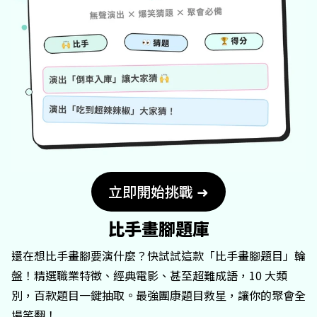
立即開始挑戰 ➜
比手畫腳題庫
還在想比手畫腳要演什麼？快試試這款「比手畫腳題目」輪
盤！精選職業特徵、經典電影、甚至超難成語，10 大類
別，百款題目一鍵抽取。最強團康題目救星，讓你的聚會全
場笑翻！