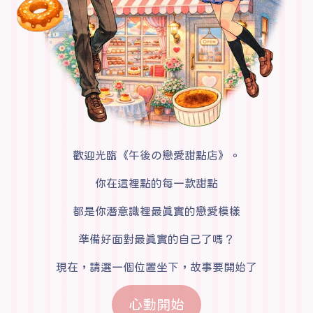
歡迎光臨《午後の戀愛甜點店》。
你在這裡點的每一款甜點
都是你潛意識裡最真實的戀愛模樣
準備好面對最真實的自己了嗎？
現在，請選一個位置坐下，故事要開始了
心動開始