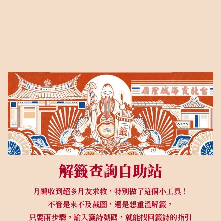
解籤查詢自助站
月編收到超多月友求救，特別做了這個小工具！
不管是來不及截圖，還是想重溫解籤，
只要兩步驟，輸入籤詩號碼，就能找回籤詩的指引