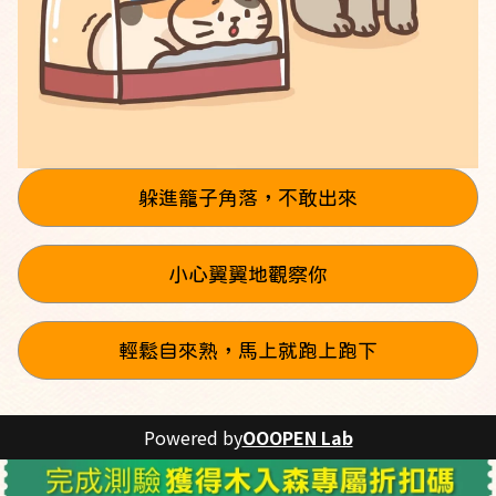
躲進籠子角落，不敢出來
小心翼翼地觀察你
輕鬆自來熟，馬上就跑上跑下
Powered by
OOOPEN Lab