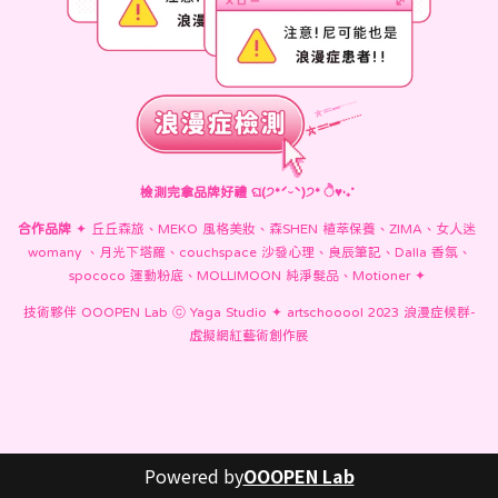
檢測完拿品牌好禮 ଘ(੭*ˊᵕˋ)੭* ੈ
♥
‧₊˚ 
合作品牌 
✦ 丘丘森旅、MEKO 風格美妝、森SHEN 植萃保養、ZIMA、女人迷 
womany 、月光下塔羅、couchspace 沙發心理、良辰筆記、Dalla 香氛、
spococo 運動粉底、MOLLIMOON 純淨髮品、Motioner ✦ 
技術夥伴 OOOPEN Lab ⓒ Yaga Studio ✦ artschooool 2023 浪漫症候群-
虛擬網紅藝術創作展
Powered by
OOOPEN Lab