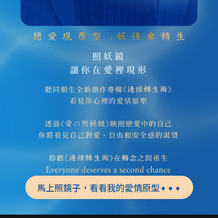
馬上照鏡子，看看我的愛情原型➧➧➧